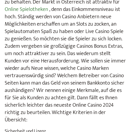
zu behalten. Der Markt in Österreich ist attraktiv für
Online Spielotheken
, denn das Einkommensniveau ist
hoch. Ständig werden von Casino Anbietern neue
Möglichkeiten erschaffen um an Slots zu zocken, an
Spielautomaten Spaß zu haben oder Live Casino Spiele
zu genießen. So möchten sie die Spieler zu sich locken.
Zudem vergeben sie großzügige Casinos Bonus Extras,
um noch attraktiver zu sein. Das wiederum stellt
Kunden vor eine Herausforderung. Wie sollen sie immer
wieder aufs Neue wissen, welche Casino Marken
vertrauenswürdig sind? Welchem Betreiber von Casino
Seiten kann man das Geld von seinem Bankkonto sicher
aushändigen? Wir nennen einige Merkmale, auf die es
für Sie als Kunden zu achten gilt. Dann fällt es Ihnen
sicherlich leichter das neueste Online Casino 2024
richtig zu beurteilen. Wichtige Kriterien in der
Übersicht:
Sicherheit und Lizenz