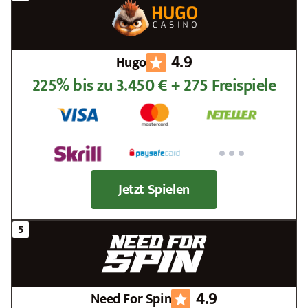
4.9
Hugo
225% bis zu 3.450 € + 275 Freispiele
Jetzt Spielen
4.9
Need For Spin