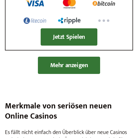
Jetzt Spielen
Mehr anzeigen
Merkmale von seriösen neuen
Online Casinos
Es fällt nicht einfach den Überblick über neue Casinos