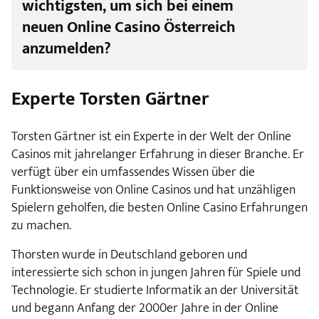
wichtigsten, um sich bei einem
neuen Online Casino Österreich
anzumelden?
Experte Torsten Gärtner
Torsten Gärtner ist ein Experte in der Welt der Online
Casinos mit jahrelanger Erfahrung in dieser Branche. Er
verfügt über ein umfassendes Wissen über die
Funktionsweise von Online Casinos und hat unzähligen
Spielern geholfen, die besten Online Casino Erfahrungen
zu machen.
Thorsten wurde in Deutschland geboren und
interessierte sich schon in jungen Jahren für Spiele und
Technologie. Er studierte Informatik an der Universität
und begann Anfang der 2000er Jahre in der Online