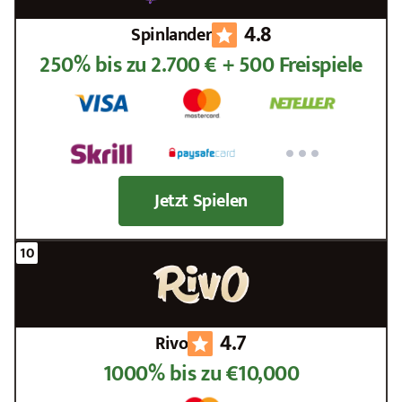
4.8
Spinlander
250% bis zu 2.700 € + 500 Freispiele
Jetzt Spielen
4.7
Rivo
1000% bis zu €10,000