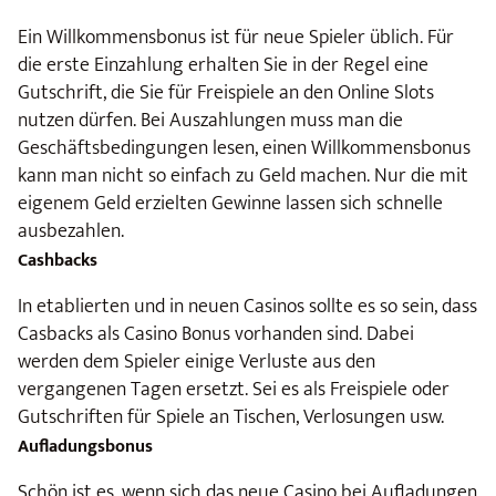
Ein Willkommensbonus ist für neue Spieler üblich. Für
die erste Einzahlung erhalten Sie in der Regel eine
Gutschrift, die Sie für Freispiele an den Online Slots
nutzen dürfen. Bei Auszahlungen muss man die
Geschäftsbedingungen lesen, einen Willkommensbonus
kann man nicht so einfach zu Geld machen. Nur die mit
eigenem Geld erzielten Gewinne lassen sich schnelle
ausbezahlen.
Cashbacks
In etablierten und in neuen Casinos sollte es so sein, dass
Casbacks als Casino Bonus vorhanden sind. Dabei
werden dem Spieler einige Verluste aus den
vergangenen Tagen ersetzt. Sei es als Freispiele oder
Gutschriften für Spiele an Tischen, Verlosungen usw.
Aufladungsbonus
Schön ist es, wenn sich das neue Casino bei Aufladungen