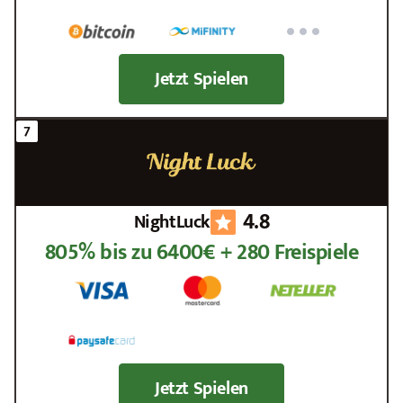
Jetzt Spielen
4.8
NightLuck
805% bis zu 6400€ + 280 Freispiele
Jetzt Spielen