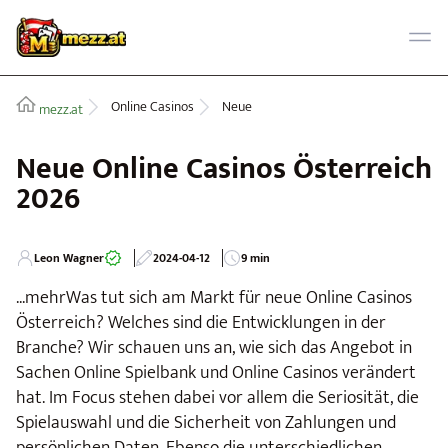
Online Casinos
Neue
mezz.at
Neue Online Casinos Österreich
2026
Leon Wagner
2024-04-12
9 min
...mehr
Was tut sich am Markt für neue Online Casinos
Österreich? Welches sind die Entwicklungen in der
Branche? Wir schauen uns an, wie sich das Angebot in
Sachen Online Spielbank und Online Casinos verändert
hat. Im Focus stehen dabei vor allem die Seriosität, die
Spielauswahl und die Sicherheit von Zahlungen und