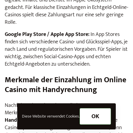
gedacht. Für klassische Einzahlungen in Echtgeld-Online-
Casinos spielt diese Zahlungsart nur eine sehr geringe
Rolle.
Google Play Store / Apple App Store:
In App Stores
finden sich verschiedene Casino- und Glücksspiel-Apps, je
nach Land und regulatorischen Vorgaben. Für Spieler ist
wichtig, zwischen Social-Casino-Apps und echten
Echtgeld-Angeboten zu unterscheiden.
Merkmale der Einzahlung im Online
Casino mit Handyrechnung
Nachfolgend werden wir uns die interessantesten
Merkmale der
Einzahlung im Online Casino per
OK
Diese Website verwendet Cookies.
Handyrechnung
ansehen. Dabei ist klar, was für die
Casino Spieler wichtig ist. Es geht um die Limits, denn