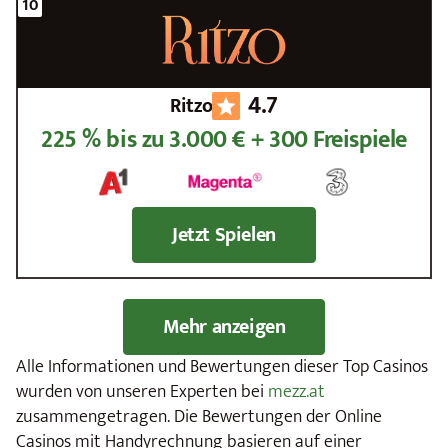
4.7
Ritzo
225 % bis zu 3.000 € + 300 Freispiele
Jetzt Spielen
Mehr anzeigen
Alle Informationen und Bewertungen dieser Top Casinos
wurden von unseren Experten bei
mezz.at
zusammengetragen. Die Bewertungen der Online
Casinos mit Handyrechnung basieren auf einer