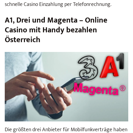
schnelle Casino Einzahlung per Telefonrechnung.
A1, Drei und Magenta – Online
Casino mit Handy bezahlen
Österreich
Die größten drei Anbieter für Mobilfunkverträge haben