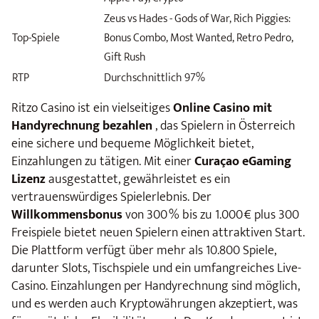
Zeus vs Hades - Gods of War, Rich Piggies:
Top-Spiele
Bonus Combo, Most Wanted, Retro Pedro,
Gift Rush
RTP
Durchschnittlich 97%
Ritzo Casino ist ein vielseitiges
Online Casino mit
Handyrechnung bezahlen
, das Spielern in Österreich
eine sichere und bequeme Möglichkeit bietet,
Einzahlungen zu tätigen. Mit einer
Curaçao eGaming
Lizenz
ausgestattet, gewährleistet es ein
vertrauenswürdiges Spielerlebnis. Der
Willkommensbonus
von 300 % bis zu 1.000 € plus 300
Freispiele bietet neuen Spielern einen attraktiven Start.
Die Plattform verfügt über mehr als 10.800 Spiele,
darunter Slots, Tischspiele und ein umfangreiches Live-
Casino. Einzahlungen per Handyrechnung sind möglich,
und es werden auch Kryptowährungen akzeptiert, was