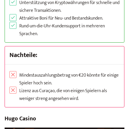
Unterstützung von Kryptowährungen für schnelle und
sichere Transaktionen.
Attraktive Boni für Neu- und Bestandskunden.
Rund-um-die-Uhr-Kundensupport in mehreren
Sprachen.
Nachteile:
Mindestauszahlungsbetrag von €20 könnte für einige
Spieler hoch sein.
Lizenz aus Curaçao, die von einigen Spielern als
weniger streng angesehen wird.
Hugo Casino