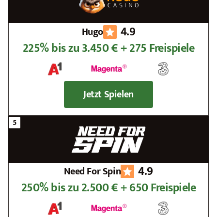
4.9
Hugo
225% bis zu 3.450 € + 275 Freispiele
Jetzt Spielen
4.9
Need For Spin
250% bis zu 2.500 € + 650 Freispiele