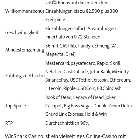
240% Bonus auf die ersten drei
Willkommensbonus
Einzahlungen bis zu €2.500 plus 300
Freispiele
Einzahlungen sofort; Auszahlungen
Geschwindigkeit
innerhalb von 0-72 Stunden
5€ mit CASHlib, Handyrechnung (A1,
Mindesteinzahlung
Magenta, Drei)
Mastercard, paysafecard, Rapid, Skrill,
Neteller, CashtoCode, JetonBank, MiFinity,
Zahlungsmethoden
BinancePay, USDTether, bitcoin, Ethereum,
Litecoin, Ripple, USDCoin, BitCoinCash
Book of Dead, Legacy of Dead, Joker
Top-Spiele
Cashpot, Big Bass Vegas Double Down Delux,
Grand Link Express: Hold & Win
RTP
Durchschnittlich 96%
WinShark Casino ist ein vielseitiges Online-Casino mit